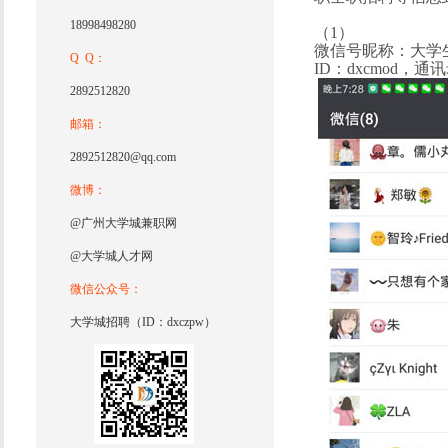
18998498280
（1）
微信号昵称：大学
Q Q：
ID：dxcmod，
2892512820
邮箱：
2892512820@qq.com
微博：
@广州大学城兼职网
@大学城人才网
微信公众号：
大学城招聘（ID：dxczpw）