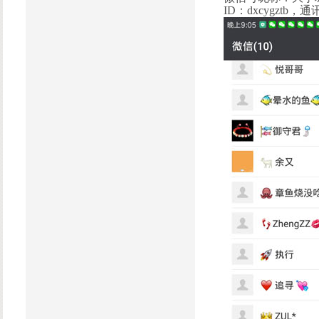
ID：dxcygztb