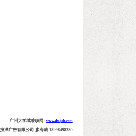
广州大学城兼职网:
www.dx-job.com
廖海威 18998498280